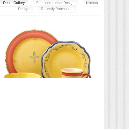
Decor Gallery
Bedroom Interior Design
Kitchen
Design
Recently Purchased
Exceptional 
Pfaltzgraff Pistoulet 40-Piece Dinnerware Set