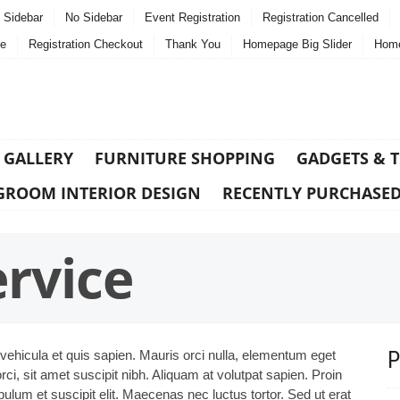
t Sidebar
No Sidebar
Event Registration
Registration Cancelled
e
Registration Checkout
Thank You
Homepage Big Slider
Home
 GALLERY
FURNITURE SHOPPING
GADGETS & 
GROOM INTERIOR DESIGN
RECENTLY PURCHASE
ervice
vehicula et quis sapien. Mauris orci nulla, elementum eget
ci, sit amet suscipit nibh. Aliquam at volutpat sapien. Proin
bulum et suscipit elit. Maecenas nec luctus tortor. Sed ut erat