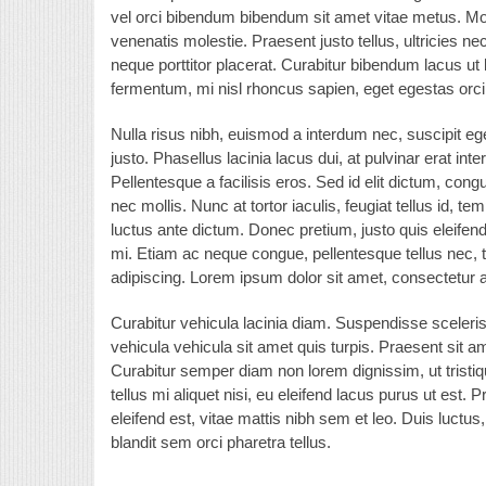
vel orci bibendum bibendum sit amet vitae metus. Morbi
venenatis molestie. Praesent justo tellus, ultricies ne
neque porttitor placerat. Curabitur bibendum lacus ut
fermentum, mi nisl rhoncus sapien, eget egestas orci 
Nulla risus nibh, euismod a interdum nec, suscipit ege
justo. Phasellus lacinia lacus dui, at pulvinar erat i
Pellentesque a facilisis eros. Sed id elit dictum, con
nec mollis. Nunc at tortor iaculis, feugiat tellus id, 
luctus ante dictum. Donec pretium, justo quis eleifen
mi. Etiam ac neque congue, pellentesque tellus nec, 
Red Leather couch
adipiscing. Lorem ipsum dolor sit amet, consectetur ad
Curabitur vehicula lacinia diam. Suspendisse sceleris
vehicula vehicula sit amet quis turpis. Praesent si
Curabitur semper diam non lorem dignissim, ut tristiqu
tellus mi aliquet nisi, eu eleifend lacus purus ut est. 
eleifend est, vitae mattis nibh sem et leo. Duis luctus
blandit sem orci pharetra tellus.