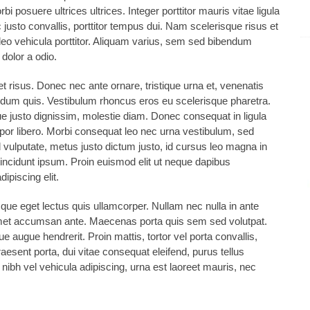
 posuere ultrices ultrices. Integer porttitor mauris vitae ligula
c justo convallis, porttitor tempus dui. Nam scelerisque risus et
 leo vehicula porttitor. Aliquam varius, sem sed bibendum
dolor a odio.
t risus. Donec nec ante ornare, tristique urna et, venenatis
nterdum quis. Vestibulum rhoncus eros eu scelerisque pharetra.
gue justo dignissim, molestie diam. Donec consequat in ligula
tempor libero. Morbi consequat leo nec urna vestibulum, sed
d vulputate, metus justo dictum justo, id cursus leo magna in
tincidunt ipsum. Proin euismod elit ut neque dapibus
Beautiful velvet lounge
ipiscing elit.
que eget lectus quis ullamcorper. Nullam nec nulla in ante
t amet accumsan ante. Maecenas porta quis sem sed volutpat.
e augue hendrerit. Proin mattis, tortor vel porta convallis,
Praesent porta, dui vitae consequat eleifend, purus tellus
, nibh vel vehicula adipiscing, urna est laoreet mauris, nec