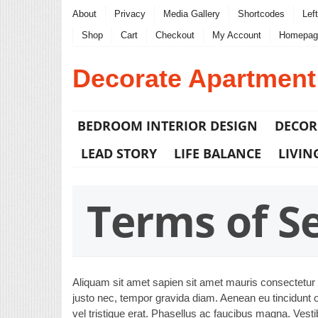
About
Privacy
Media Gallery
Shortcodes
Lef
Shop
Cart
Checkout
My Account
Homepag
Decorate Apartment
BEDROOM INTERIOR DESIGN
DECOR
LEAD STORY
LIFE BALANCE
LIVIN
Terms of S
Aliquam sit amet sapien sit amet mauris consectetur 
justo nec, tempor gravida diam. Aenean eu tincidunt or
vel tristique erat. Phasellus ac faucibus magna. Vesti